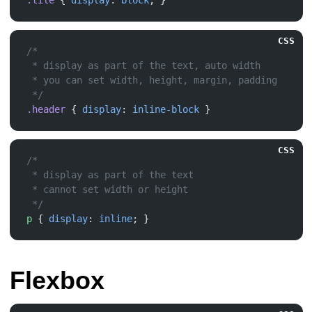
.tile
 { 
display
: 
block
CSS
.header
 { 
display
: 
inline-block
CSS
p
 { 
display
: 
inline
Flexbox