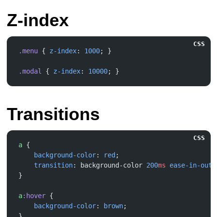
Z-index
CSS
.menu
 { 
z-index
: 
1000
.modal
 { 
z-index
: 
10000
Transitions
CSS
a
    background-color
: 
red
    transition
: background-color 
200
ms
 ease-in-out
a
:hover
    background-color
: 
brown