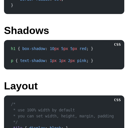
Shadows
CSS
h1
 { 
box-shadow
: 
10
px
 5
px
 5
px
 red
p
 { 
text-shadow
: 
1
px
 1
px
 2
px
 pink
Layout
CSS