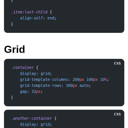
.item:last-child
    align-self
: 
end
Grid
CSS
.container
    display
: 
grid
    grid-template-columns
: 
200
px
 100
px
 10
%
    grid-template-rows
: 
300
px
 auto
    gap
: 
32
px
CSS
.another-container
    display
: 
grid