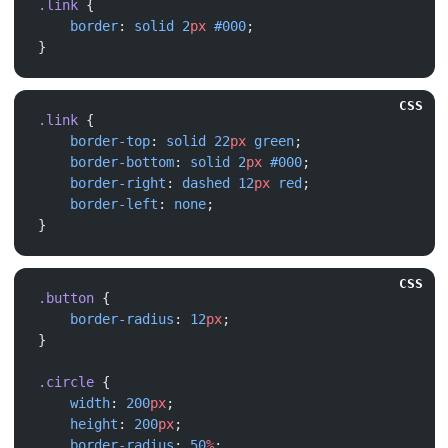
.link
    border
: 
solid
 2
px
 #000
CSS
.link
    border-top
: 
solid
 22
px
 green
    border-bottom
: 
solid
 2
px
 #000
    border-right
: 
dashed
 12
px
 red
    border-left
: 
none
CSS
.button
    border-radius
: 
12
px
.circle
    width
: 
200
px
    height
: 
200
px
    border-radius
: 
50
%