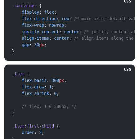
CSS
.container
    display
: 
flex
    flex-direction
: 
row
; 
    flex-wrap
: 
nowrap
    justify-content
: 
center
; 
    align-items
: 
center
; 
    gap
: 
30
px
CSS
.item
    flex-basis
: 
300
px
    flex-grow
: 
1
    flex-shrink
: 
0
.item:first-child
    order
: 
3