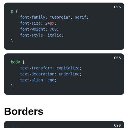
CSS
p
    font-family
: 
"Georgia"
, 
serif
    font-size
: 
24
px
    font-weight
: 
700
    font-style
: 
italic
CSS
body
    text-transform
: 
capitalize
    text-decoration
: 
underline
    text-align
: 
end
Borders
CSS