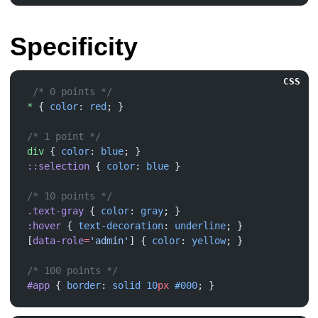
Specificity
CSS
*
 { 
color
: 
red
div
 { 
color
: 
blue
::selection
 { 
color
: 
blue
.text-gray
 { 
color
: 
gray
:hover
 { 
text-decoration
: 
underline
[
data-role
=
'admin'
] { 
color
: 
yellow
#app
 { 
border
: 
solid
 10
px
 #000