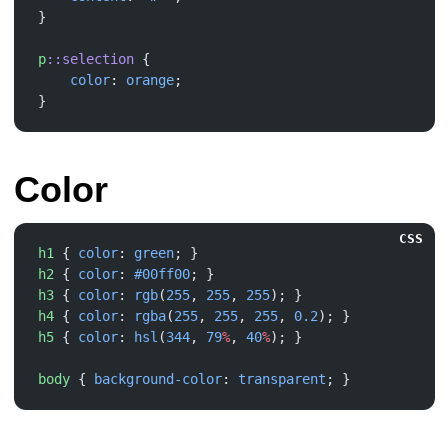
p
::selection
    color
: 
orange
Color
CSS
h1
 { 
color
: 
green
h2
 { 
color
: 
#00ff00
h3
 { 
color
: 
rgb
(
255
, 
255
, 
255
h4
 { 
color
: 
rgba
(
255
, 
255
, 
255
, 
0.2
h5
 { 
color
: 
hsl
(
344
, 
79
%
, 
40
%
body
 { 
background-color
: 
transparent