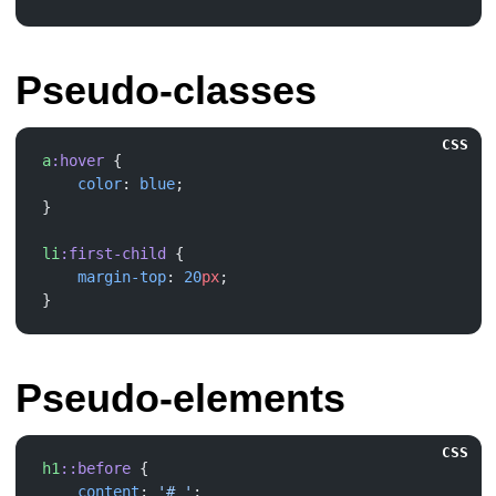
Pseudo-classes
CSS
a
:hover
    color
: 
blue
li
:first-child
    margin-top
: 
20
px
Pseudo-elements
CSS
h1
::before
    content
: 
'# '