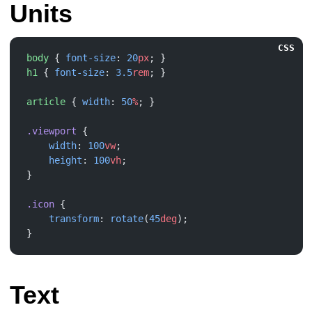
Units
CSS
body
 { 
font-size
: 
20
px
h1
 { 
font-size
: 
3.5
rem
article
 { 
width
: 
50
%
.viewport
    width
: 
100
vw
    height
: 
100
vh
.icon
    transform
: 
rotate
(
45
deg
Text