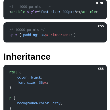
HTML
<
article
 style
=
"font-size: 200px;"
></
article
CSS
.p-5
 { 
padding
: 
36
px
 !important
Inheritance
CSS
html
    color
: 
black
    font-size
: 
36
px
p
    background-color
: 
gray