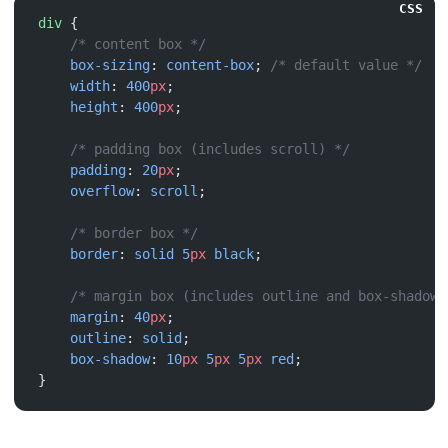
CSS
div
    box-sizing
: 
content-box
; 
    width
: 
400
px
    height
: 
400
px
    padding
: 
20
px
    overflow
: 
scroll
    border
: 
solid
 5
px
 black
    margin
: 
40
px
    outline
: 
solid
    box-shadow
: 
10
px
 5
px
 5
px
 red