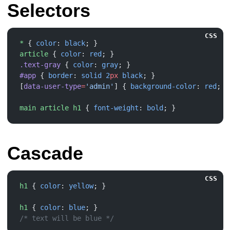
Selectors
CSS
*
 { 
color
: 
black
article
 { 
color
: 
red
.text-gray
 { 
color
: 
gray
#app
 { 
border
: 
solid
 2
px
 black
[
data-user-type
=
'admin'
] { 
background-color
: 
red
main
 article
 h1
 { 
font-weight
: 
bold
Cascade
CSS
h1
 { 
color
: 
yellow
h1
 { 
color
: 
blue